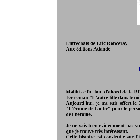
Entrechats de Éric Ronceray
Aux éditions Atlande
Maliki ce fut tout d'abord de la B
1er roman "L'autre fille dans le m
Aujourd'hui, je me suis offert le 
"L'écume de l'aube" pour le perso
de l'héroïne.
Je ne vais bien évidemment pas vou
que je trouve très intéressant.
Cette histoire est construite sur