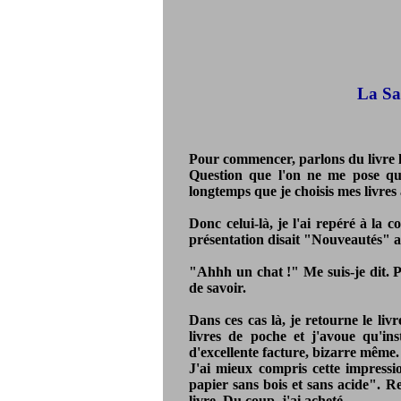
La Sa
Pour commencer, parlons du livre 
Question que l'on ne me pose qu
longtemps que je choisis mes livres
Donc celui-là, je l'ai repéré à la c
présentation disait "Nouveautés" alo
"Ahhh un chat !" Me suis-je dit. P
de savoir.
Dans ces cas là, je retourne le livr
livres de poche et j'avoue qu'ins
d'excellente facture, bizarre même.
J'ai mieux compris cette impressi
papier sans bois et sans acide". R
livre. Du coup, j'ai acheté.