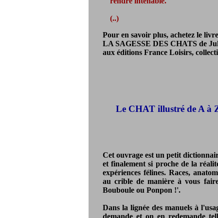
rendre intenable.
(..)
Pour en savoir plus, achetez le livre
LA SAGESSE DES CHATS de Ju
aux éditions France Loisirs, coll
Le CHAT illustré de A à Z
Cet ouvrage est un petit dictionnai
et finalement si proche de la réali
expériences félines. Races, anatomie
au crible de manière à vous fair
Bouboule ou Ponpon !'.
Dans la lignée des manuels à l'usag
demande et on en redemande telle