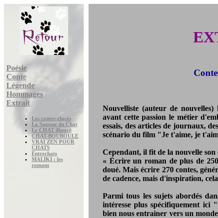
EX
Poésie
Conte
Conte
Légende
Hommages
Extrait
Nouvelliste (auteur de nouvelles)
avant cette passion le métier d'em
Les contes glacés
La Sagesse du Chat
essais, des articles de journaux, d
Le CHAT illustré
scénario du film "Je t'aime, je t'a
CHAT-BOUBOULE
VRAI ZEN POUR
CHATS
Cependant, il fit de la nouvelle son 
Entrechats
MALIKI : les
« Écrire un roman de plus de 250 
romans
doué. Mais écrire 270 contes, génér
de cadence, mais d'inspiration, cel
Parmi tous les sujets abordés dans
intéresse plus spécifiquement ici 
bien nous entrainer vers un monde a