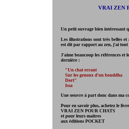
VRAI ZEN P
Un petit ouvrage bien intéressant 
Les illustrations sont très belles e
est dit par rapport au zen, j'ai to
J'aime beaucoup les références et le
dernière :
"Un chat errant
Sur les genoux d'un bouddha
Dort"
Issa
Une oeuvre à part donc dans ma col
Pour en savoir plus, achetez le livre
VRAI ZEN POUR CHATS
et pour leurs maitres
aux éditions POCKET