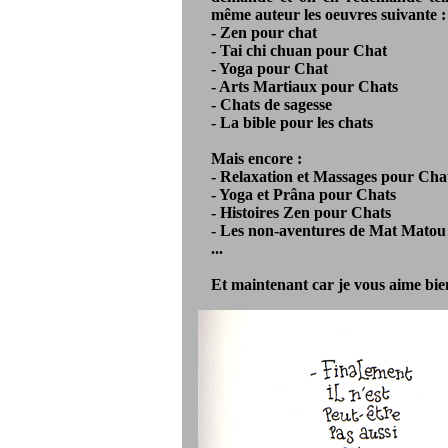
même auteur les oeuvres suivante :
- Zen pour chat
- Tai chi chuan pour Chat
- Yoga pour Chat
- Arts Martiaux pour Chats
- Chats de sagesse
- La bible pour les chats
Mais encore :
- Relaxation et Massages pour Cha
- Yoga et Prâna pour Chats
- Histoires Zen pour Chats
- Les non-aventures de Mat Matou
...
Et maintenant car je vous aime bien,