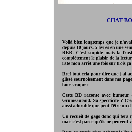
CHAT-BO
Voilà bien longtemps que je n'avai
depuis 10 jours. 5 livres en une se
RER. C'est stupide mais la frust
complètement le plaisir de la lectur
rate mon arrêt une fois sur trois ça
Bref tout cela pour dire que j'ai a
glissé sournoisement dans ma page
faire craquer
Cette BD raconte avec humour de
Grumeauland. Sa spécificité ? C'e
aussi adorable que peut l'être un c
Un recueil de gags donc qui fera r
mais c'est parce qu'ils ne peuvent