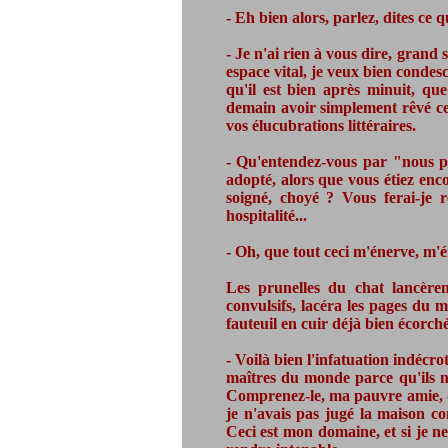
- Eh bien alors, parlez, dites ce 
- Je n'ai rien à vous dire, gran
espace vital, je veux bien condes
qu'il est bien après minuit, qu
demain avoir simplement rêvé ce
vos élucubrations littéraires.
- Qu'entendez-vous par "nous pa
adopté, alors que vous étiez enc
soigné, choyé ? Vous ferai-je 
hospitalité...
- Oh, que tout ceci m'énerve, m'é
Les prunelles du chat lancèren
convulsifs, lacéra les pages du m
fauteuil en cuir déjà bien écorché,
- Voilà bien l'infatuation indécr
maîtres du monde parce qu'ils ne
Comprenez-le, ma pauvre amie, dep
je n'avais pas jugé la maison co
Ceci est mon domaine, et si je ne