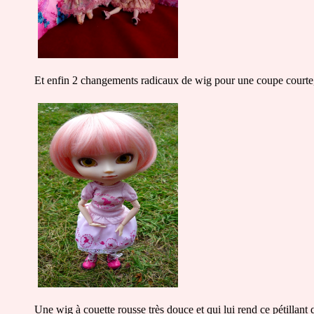
Et enfin 2 changements radicaux de wig pour une coupe courte, 
Une wig à couette rousse très douce et qui lui rend ce pétillant q