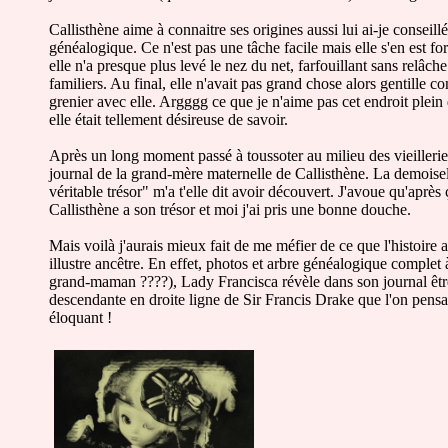
Callisthène aime à connaitre ses origines aussi lui ai-je conseil
généalogique. Ce n'est pas une tâche facile mais elle s'en est
elle n'a presque plus levé le nez du net, farfouillant sans relâc
familiers. Au final, elle n'avait pas grand chose alors gentille co
grenier avec elle. Argggg ce que je n'aime pas cet endroit plein
elle était tellement désireuse de savoir.
Après un long moment passé à toussoter au milieu des vieilleri
journal de la grand-mère maternelle de Callisthène. La demoisell
véritable trésor" m'a t'elle dit avoir découvert. J'avoue qu'après 
Callisthène a son trésor et moi j'ai pris une bonne douche.
Mais voilà j'aurais mieux fait de me méfier de ce que l'histoire a
illustre ancêtre. En effet, photos et arbre généalogique complet à
grand-maman ????), Lady Francisca révèle dans son journal être u
descendante en droite ligne de Sir Francis Drake que l'on pensait
éloquant !